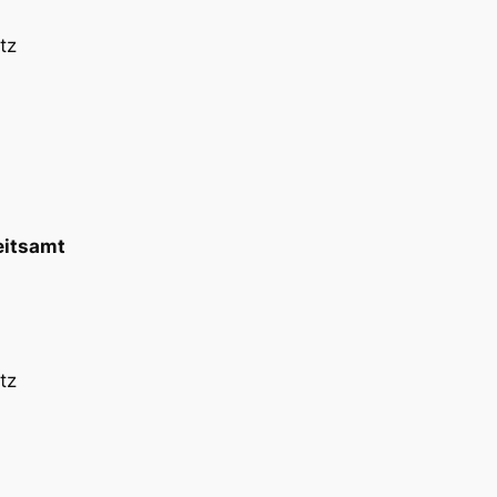
tz
eitsamt
tz